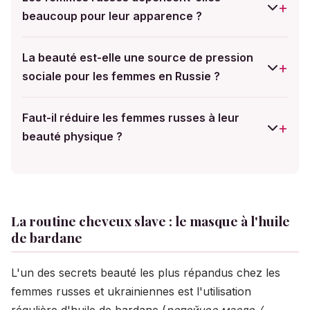
valorisé dès le plus jeune âge, non par vanité, mais
hydratation intensive adaptée au climat froid, masques
beaucoup pour leur apparence ?
comme une forme de respect de soi et des autres.
réguliers et attention particulière portée aux cheveux.
Les femmes russes consacrent en moyenne une part
Les femmes russes privilégient souvent les recettes
significative de leur budget aux soins et à la mode,
La beauté est-elle une source de pression
naturelles héritées de leurs grand-mères, à base de
mais cela varie selon les revenus. Beaucoup
sociale pour les femmes en Russie ?
miel, d'huiles végétales et de plantes locales.
privilégient l'astuce et la débrouillardise plutôt que le
Oui, la pression sociale autour de l'apparence existe en
luxe : elles savent coudre, adapter des vêtements et
Russie, comme dans de nombreuses sociétés. Les
Faut-il réduire les femmes russes à leur
utiliser des remèdes naturels. L'élégance russe repose
femmes russes grandissent avec l'idée qu'une
beauté physique ?
davantage sur le savoir-faire que sur le portefeuille.
apparence soignée est une norme de base. Toutefois,
Absolument pas. Réduire une femme russe à son
les mentalités évoluent : les jeunes générations
physique serait passer à côté de l'essentiel. Les
revendiquent de plus en plus le droit de définir leur
femmes russes sont reconnues pour leur intelligence,
propre rapport à la beauté, entre tradition et modernité.
leur culture, leur résilience et leur profondeur
La routine cheveux slave : le masque à l'huile
émotionnelle. La beauté physique n'est qu'une facette
de bardane
d'une personnalité riche, forgée par une histoire et une
culture exigeantes.
L'un des secrets beauté les plus répandus chez les
femmes russes et ukrainiennes est l'utilisation