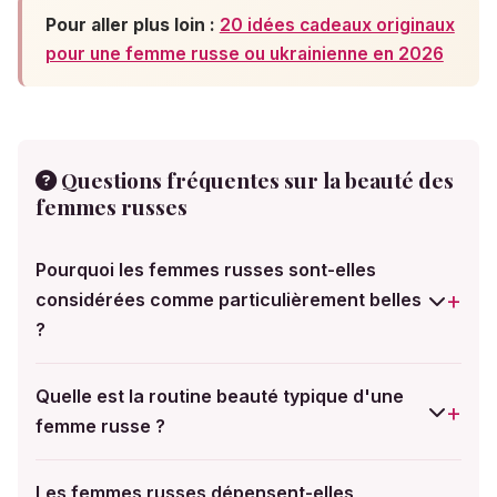
Pour aller plus loin :
20 idées cadeaux originaux
pour une femme russe ou ukrainienne en 2026
Questions fréquentes sur la beauté des
femmes russes
Pourquoi les femmes russes sont-elles
considérées comme particulièrement belles
?
La beauté des femmes russes s'explique par un
mélange de facteurs génétiques, culturels et éducatifs.
Quelle est la routine beauté typique d'une
Le brassage ethnique sur le territoire russe a produit
femme russe ?
une grande diversité de traits physiques. À cela
La routine beauté russe repose sur des soins
s'ajoute une culture où le soin de l'apparence est
quotidiens rigoureux : nettoyage en plusieurs étapes,
Les femmes russes dépensent-elles