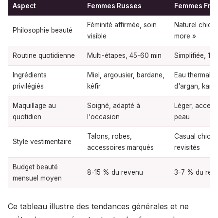
Aspect
Femmes Russes
Femmes Fran
Féminité affirmée, soin
Naturel chic, «
Philosophie beauté
visible
more »
Routine quotidienne
Multi-étapes, 45-60 min
Simplifiée, 15
Ingrédients
Miel, argousier, bardane,
Eau thermale, 
privilégiés
kéfir
d'argan, karit
Maquillage au
Soigné, adapté à
Léger, accent 
quotidien
l'occasion
peau
Talons, robes,
Casual chic, 
Style vestimentaire
accessoires marqués
revisités
Budget beauté
8-15 % du revenu
3-7 % du rev
mensuel moyen
Ce tableau illustre des tendances générales et ne