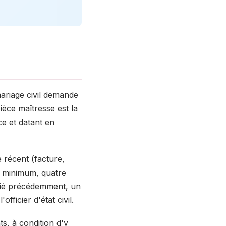
mariage civil demande
ièce maîtresse est la
ce et datant en
le récent (facture,
x minimum, quatre
arié précédemment, un
ficier d'état civil.
ts, à condition d'y