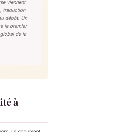
sse viennent
, traduction
du dépôt. Un
e le premier
global de la
ité à
lière. Le document