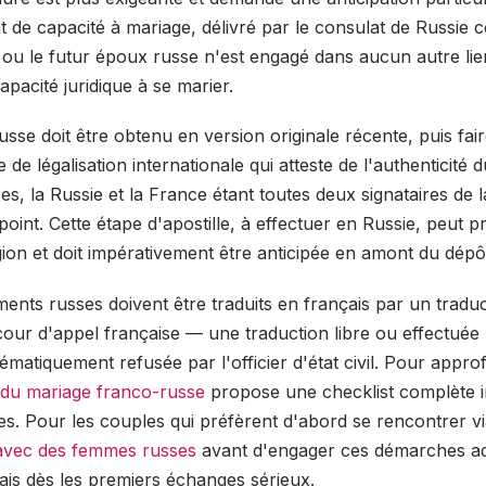
cat de capacité à mariage, délivré par le consulat de Russie 
 ou le futur époux russe n'est engagé dans aucun autre lie
apacité juridique à se marier.
usse doit être obtenu en version originale récente, puis fair
 de légalisation internationale qui atteste de l'authenticit
ses, la Russie et la France étant toutes deux signataires de
oint. Cette étape d'apostille, à effectuer en Russie, peut p
ion et doit impérativement être anticipée en amont du dépôt
ments russes doivent être traduits en français par un trad
cour d'appel française — une traduction libre ou effectuée 
matiquement refusée par l'officier d'état civil. Pour approf
 du mariage franco-russe
propose une checklist complète i
s. Pour les couples qui préfèrent d'abord se rencontrer v
 avec des femmes russes
avant d'engager ces démarches adm
lais dès les premiers échanges sérieux.