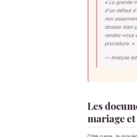
« La grande m
d'un défaut d'
non asserment
dossier bien 
rendez-vous e
procédure. »
— Analyse édi
Les documen
mariage et
Côté russe, la procéd