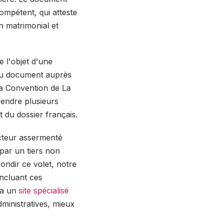
compétent, qui atteste
n matrimonial et
e l'objet d'une
é du document auprès
 la Convention de La
rendre plusieurs
 du dossier français.
ucteur assermenté
par un tiers non
ondir ce volet, notre
ncluant ces
ia un
site spécialisé
inistratives, mieux